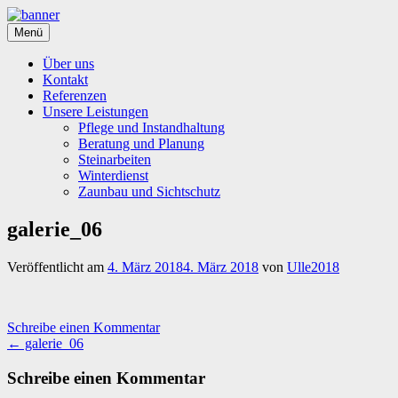
Springe
zum
Menü
Inhalt
Über uns
Kontakt
Referenzen
Unsere Leistungen
Pflege und Instandhaltung
Beratung und Planung
Steinarbeiten
Winterdienst
Zaunbau und Sichtschutz
galerie_06
Veröffentlicht am
4. März 2018
4. März 2018
von
Ulle2018
Schreibe einen Kommentar
Beitrags-
←
galerie_06
Navigation
Schreibe einen Kommentar