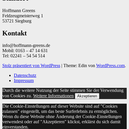
Hoffmann Greens
Feldzeugmeisterweg 1
53721 Siegburg
Kontakt
info@hoffmann-greens.de
Mobil: 0163 – 47 14 631
Tel: 02241 – 54 54 514
Stolz präsentiert von WordPress
|
Theme: Edin von
WordPress.com
.
Datenschutz
Impressum
Durch die weitere Nutzung der Seite stimmen Sie der Verwendung
von Cookies zu.
Weitere Informationen
Akzeptieren
Die Cookie-Einstellungen auf dieser Website sind auf "Cookies
zulassen" eingestellt, um das beste Surferlebnis zu ermöglichen.
Wenn du diese Website ohne Änderung der Cookie-Einstellungen
verwendest oder auf "Akzeptieren" klickst, erklärst du sich damit
einverstanden.